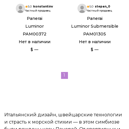
5.0
konstantinv
5.0
stepan_0
Частный продавец
Частный продавец
Panerai
Panerai
Luminor
Luminor Submersible
PAM00372
PAM01305
Нет в наличии
Нет в наличии
$ —
$ —
1
Итальянский дизайн, швейцарские технологии
и страсть к морской стихии — в этом симбиозе