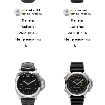
4.8
arkadii15
4.9
matvei
Частный продавец
Частный продавец
Panerai
Panerai
Radiomir
Luminor
PAM00287
PAM00364
Нет в наличии
Нет в наличии
$ —
$ —