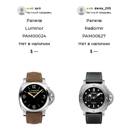
4.8
iurii
4.8
denis_205
Частный продавец
Частный продавец
Panerai
Panerai
Luminor
Radiomir
PAM00024
PAM00627
Нет в наличии
Нет в наличии
$ —
$ —